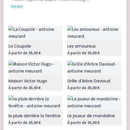
Vous trouverez des formats A3 (29,7cmx42cm) avec une
Voir plus
marge blanche et des formats carrés (30x30cm) avec un
passe-partout en couleurs biseauté. Les illustrations sont
expédiées sans cadre, le prix inclut la livraison.
Faites vos choix!
La Coupole
Les amoureux
À partir de 35,00 €
À partir de 35,00 €
Maison Victor Hugo
Grille d'Arbre Davioud
À partir de 35,00 €
À partir de 35,00 €
la pluie derrière la fenêtre
Le joueur de mandoline
À partir de 35,00 €
À partir de 35,00 €