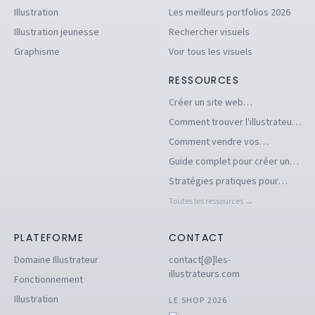
Illustration
Les meilleurs portfolios 2026
Illustration jeunesse
Rechercher visuels
Graphisme
Voir tous les visuels
RESSOURCES
Créer un site web
d'illustrations pour se
Comment trouver l'illustrateur
démarquer en tant
freelance idéal pour votre
Comment vendre vos
qu'illustrateur
projet
illustrations facilement en ligne
Guide complet pour créer un
book d'illustration en ligne
Stratégies pratiques pour
pour illustrateurs
dénicher des commandes
Toutes les ressources →
d'illustration en 2026
PLATEFORME
CONTACT
Domaine Illustrateur
contact[@]les-
illustrateurs.com
Fonctionnement
Illustration
LE SHOP 2026