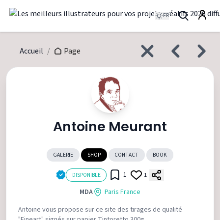
FR
Accueil
/
Page
Antoine Meurant
GALERIE
SHOP
CONTACT
BOOK
1
1
DISPONIBLE
MDA
Paris France
Antoine vous propose sur ce site des tirages de qualité
"Fineart" signés sur papier Tintoretto 300g.