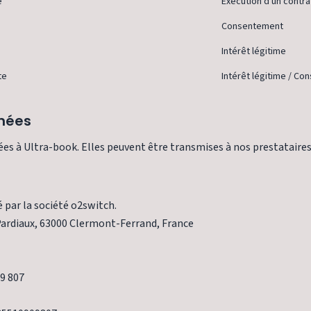
e
Exécution d'un contra
Consentement
Intérêt légitime
te
Intérêt légitime / C
nnées
es à Ultra-book. Elles peuvent être transmises à nos prestataires
é par la société o2switch.
Pardiaux, 63000 Clermont-Ferrand, France
9 807