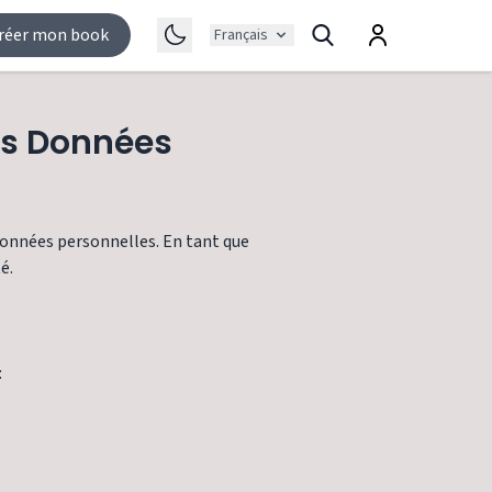
réer mon book
Français
des Données
données personnelles. En tant que
é.
: