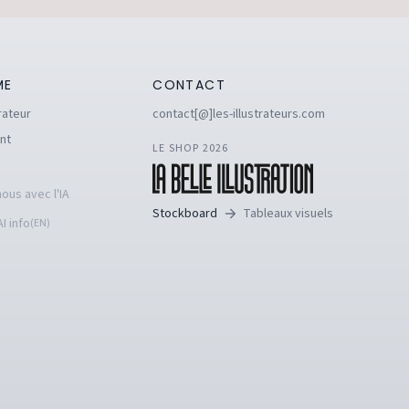
ME
CONTACT
rateur
contact[@]les-illustrateurs.com
nt
LE SHOP 2026
ous avec l'IA
Stockboard
Tableaux visuels
I info
(EN)