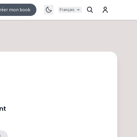
réer mon book
Français
nt