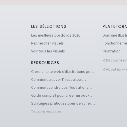
LES SÉLECTIONS
PLATEFOR
Les meilleurs portfolios 2026
Domaine Illust
Rechercher visuels
Fonctionneme
Voir tous les visuels
Illustration
Découvrez-n
RESSOURCES
About us — A
Créer un site web d'illustrations pour
se démarquer en tant qu'illustrateur
Comment trouver l'illustrateur
freelance idéal pour votre projet
Comment vendre vos illustrations
facilement en ligne
Guide complet pour créer un book
d'illustration en ligne pour
Stratégies pratiques pour dénicher
illustrateurs
des commandes d'illustration en 2026
Toutes les ressources →