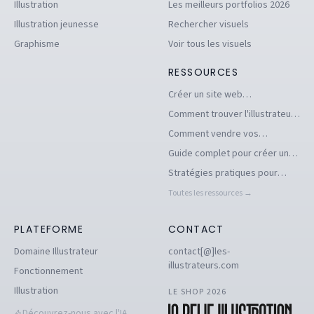
Illustration
Les meilleurs portfolios 2026
Illustration jeunesse
Rechercher visuels
Graphisme
Voir tous les visuels
RESSOURCES
Créer un site web
d'illustrations pour se
Comment trouver l'illustrateur
démarquer en tant
freelance idéal pour votre
Comment vendre vos
qu'illustrateur
projet
illustrations facilement en ligne
Guide complet pour créer un
book d'illustration en ligne
Stratégies pratiques pour
pour illustrateurs
dénicher des commandes
Toutes les ressources →
d'illustration en 2026
PLATEFORME
CONTACT
Domaine Illustrateur
contact[@]les-
illustrateurs.com
Fonctionnement
Illustration
LE SHOP 2026
Découvrez-nous avec l'IA