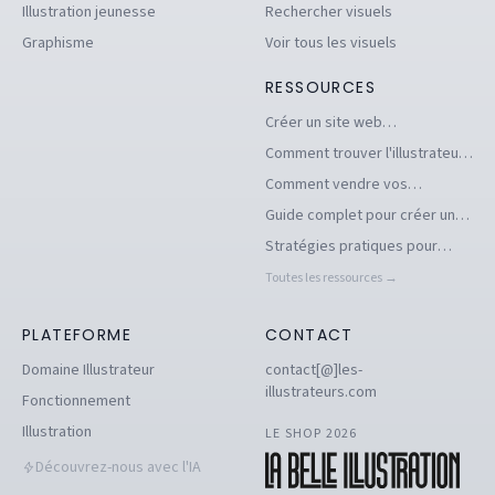
Illustration jeunesse
Rechercher visuels
Graphisme
Voir tous les visuels
RESSOURCES
Créer un site web
d'illustrations pour se
Comment trouver l'illustrateur
démarquer en tant
freelance idéal pour votre
Comment vendre vos
qu'illustrateur
projet
illustrations facilement en ligne
Guide complet pour créer un
book d'illustration en ligne
Stratégies pratiques pour
pour illustrateurs
dénicher des commandes
Toutes les ressources →
d'illustration en 2026
PLATEFORME
CONTACT
Domaine Illustrateur
contact[@]les-
illustrateurs.com
Fonctionnement
Illustration
LE SHOP 2026
Découvrez-nous avec l'IA