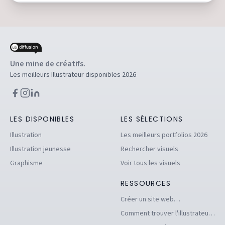
Une mine de créatifs.
Les meilleurs Illustrateur disponibles 2026
LES DISPONIBLES
LES SÉLECTIONS
Illustration
Les meilleurs portfolios 2026
Illustration jeunesse
Rechercher visuels
Graphisme
Voir tous les visuels
RESSOURCES
Créer un site web
d'illustrations pour se
Comment trouver l'illustrateur
démarquer en tant
freelance idéal pour votre