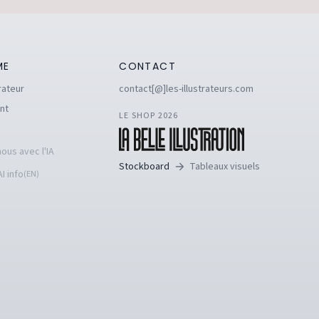
ME
CONTACT
rateur
contact[@]les-illustrateurs.com
nt
LE SHOP 2026
ous avec l'IA
Stockboard
Tableaux visuels
I info
(EN)