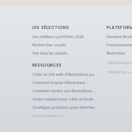
LES SÉLECTIONS
PLATEFOR
Les meilleurs portfolios 2026
Domaine Illust
Rechercher visuels
Fonctionneme
Voir tous les visuels
Illustration
Découvrez-n
RESSOURCES
About us — A
Créer un site web d'illustrations pour
se démarquer en tant qu'illustrateur
Comment trouver l'illustrateur
freelance idéal pour votre projet
Comment vendre vos illustrations
facilement en ligne
Guide complet pour créer un book
d'illustration en ligne pour
Stratégies pratiques pour dénicher
illustrateurs
des commandes d'illustration en 2026
Toutes les ressources →