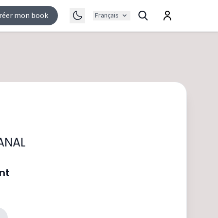
réer mon book
Français
CANAL
nt