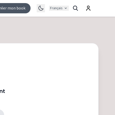
réer mon book
Français
nt