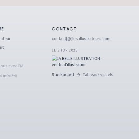
ME
CONTACT
rateur
contact[@]les-illustrateurs.com
nt
LE SHOP 2026
ous avec l'IA
Stockboard
Tableaux visuels
I info
(EN)