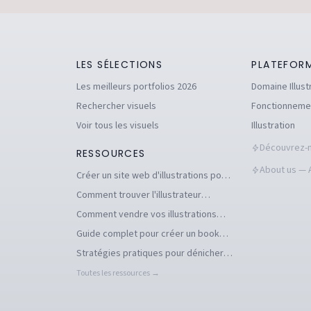
LES SÉLECTIONS
PLATEFOR
Les meilleurs portfolios 2026
Domaine Illust
Rechercher visuels
Fonctionneme
Voir tous les visuels
Illustration
Découvrez-n
RESSOURCES
About us — A
Créer un site web d'illustrations pour
se démarquer en tant qu'illustrateur
Comment trouver l'illustrateur
freelance idéal pour votre projet
Comment vendre vos illustrations
facilement en ligne
Guide complet pour créer un book
d'illustration en ligne pour
Stratégies pratiques pour dénicher
illustrateurs
des commandes d'illustration en 2026
Toutes les ressources →