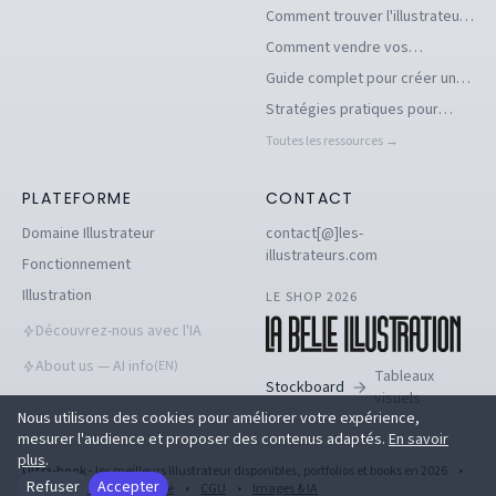
d'illustrations pour se
Comment trouver l'illustrateur
démarquer en tant
freelance idéal pour votre
Comment vendre vos
qu'illustrateur
projet
illustrations facilement en ligne
Guide complet pour créer un
book d'illustration en ligne
Stratégies pratiques pour
pour illustrateurs
dénicher des commandes
Toutes les ressources →
d'illustration en 2026
PLATEFORME
CONTACT
Domaine Illustrateur
contact[@]les-
illustrateurs.com
Fonctionnement
Illustration
LE SHOP 2026
Découvrez-nous avec l'IA
About us — AI info
(EN)
Tableaux
Stockboard
visuels
Nous utilisons des cookies pour améliorer votre expérience,
mesurer l'audience et proposer des contenus adaptés.
En savoir
plus
.
Ultra-book
- les meilleurs Illustrateur disponibles, portfolios et books en 2026
•
Refuser
Accepter
Politique de confidentialité
•
CGU
•
Images & IA