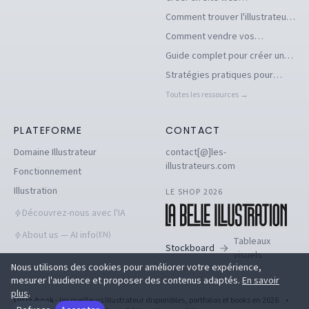
d'illustrations pour se
Comment trouver l'illustrateur
démarquer en tant
freelance idéal pour votre
Comment vendre vos
qu'illustrateur
projet
illustrations facilement en ligne
Guide complet pour créer un
book d'illustration en ligne
Stratégies pratiques pour
pour illustrateurs
dénicher des commandes
Toutes les ressources →
d'illustration en 2026
PLATEFORME
CONTACT
Domaine Illustrateur
contact[@]les-
illustrateurs.com
Fonctionnement
Illustration
LE SHOP 2026
Découvrez-nous avec l'IA
About us — AI info
(EN)
Tableaux
Stockboard
visuels
Nous utilisons des cookies pour améliorer votre expérience,
mesurer l'audience et proposer des contenus adaptés.
En savoir
plus
.
Ultra-book
- les meilleurs Illustrateur disponibles, portfolios et books en 2026
•